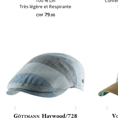
100 % Lin
Confec
Très légère et Respirante
79
CHF
.00
Göttmann
Haywood/728
V