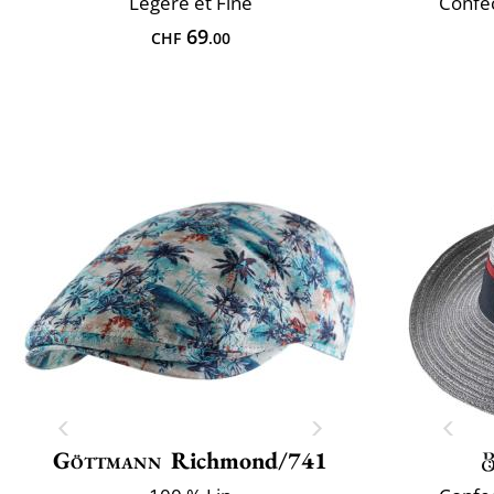
Légère et Fine
Confec
69
CHF
.00
Göttmann
Richmond/741