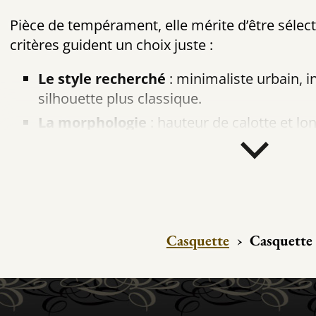
Pièce de tempérament, elle mérite d’être sélect
critères guident un choix juste :
Le style recherché
: minimaliste urbain, 
silhouette plus classique.
La morphologie
: hauteur de calotte et lo
l’équilibre du visage.
La saison
: laine ou velours pour l’hiver, c
estivale.
La teinte joue également son rôle : noir profon
l’authenticité, beige ou gris pour une élégance
Casquette
›
Casquette 
Une pièce facile à associer