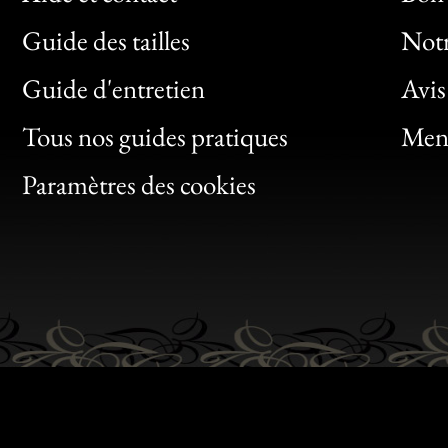
Guide des tailles
Notr
Bon
Guide d'entretien
Avis
Clic
Tous nos guides pratiques
Ment
Bon
Paramètres des cookies
Gen