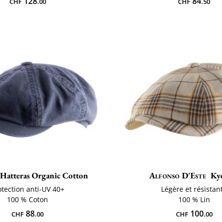
128
84
CHF
.00
CHF
.50
Hatteras Organic Cotton
Alfonso D'Este
Ky
otection anti-UV 40+
Légère et résistan
100 % Coton
100 % Lin
88
100
CHF
.00
CHF
.00