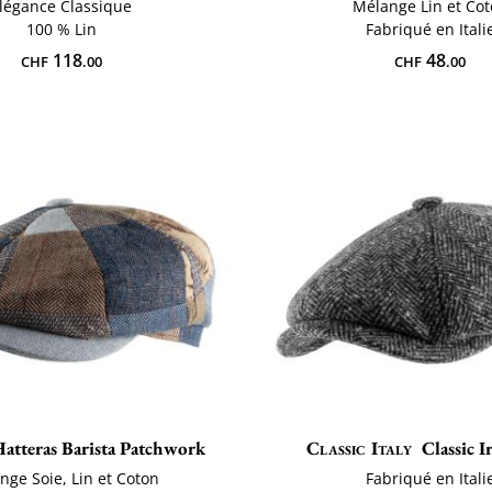
légance Classique
Mélange Lin et Co
100 % Lin
Fabriqué en Itali
118
48
CHF
.00
CHF
.00
atteras Barista Patchwork
Classic Italy
Classic I
nge Soie, Lin et Coton
Fabriqué en Itali