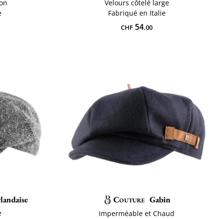
ton
Velours côtelé large
e
Fabriqué en Italie
54
CHF
.00
rlandaise
Couture
Gabin
e
Imperméable et Chaud