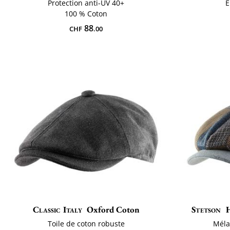
Protection anti-UV 40+
É
100 % Coton
88
CHF
.00
Classic Italy
Oxford Coton
Stetson
H
Toile de coton robuste
Méla