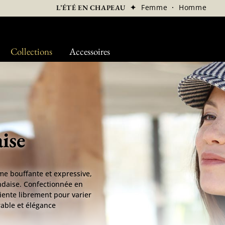
✦
Femme
·
Homme
L’ÉTÉ EN CHAPEAU
Collections
Accessoires
ise
me bouffante et expressive,
andaise. Confectionnée en
riente librement pour varier
rable et élégance