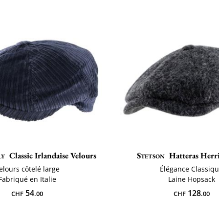
ly
Classic Irlandaise Velours
Stetson
Hatteras Her
elours côtelé large
Élégance Classiq
Fabriqué en Italie
Laine Hopsack
54
128
CHF
.00
CHF
.00