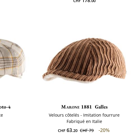
178
CHF
.00
oto-4
Marone 1881
Galles
te
Velours côtelés - Imitation fourrure
Fabriqué en Italie
63
-20%
CHF 79
CHF
.20