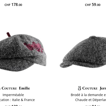
178
59
CHF
.00
CHF
.00
Couture
Emilie
Couture
Jer
Imperméable
Brodé à la demande e
cation : Italie & France
Chaude et Déperla