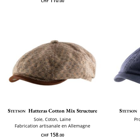
110
CHF
.00
Stetson
Hatteras Cotton Mix Structure
Stetson
Soie, Coton, Laine
Pr
Fabrication artisanale en Allemagne
158
CHF
.00