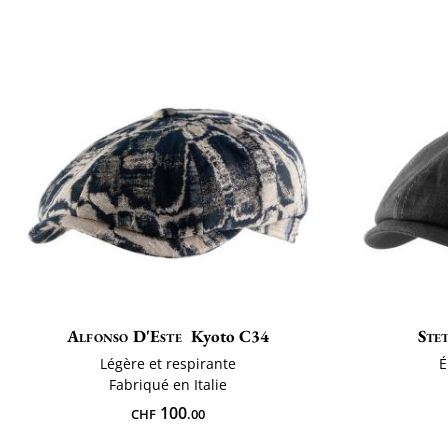
Alfonso D'Este
Kyoto C34
Ste
Légère et respirante
É
Fabriqué en Italie
100
CHF
.00