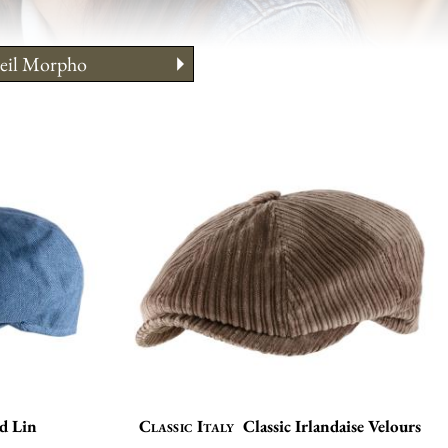
eil Morpho
tien
ent la porter?
 des tailles
d Lin
Classic Italy
Classic Irlandaise Velours