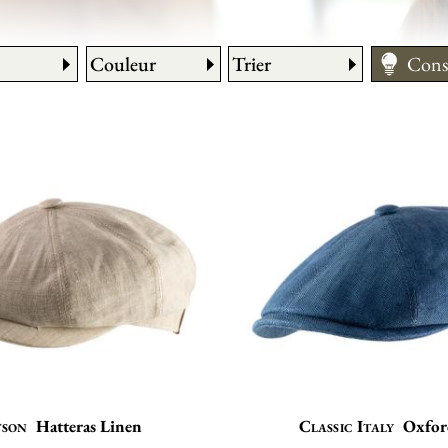
Couleur
Trier
Cons
Entre
Comm
Guide
tson
Hatteras Linen
Classic Italy
Oxfor