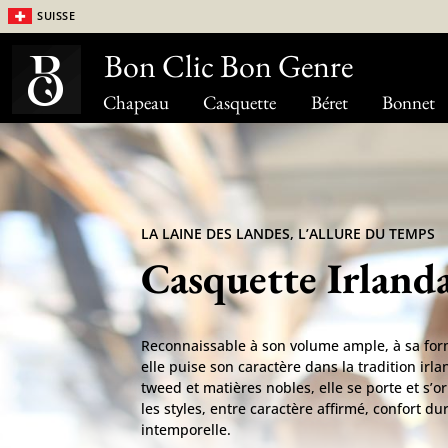
Suisse
Bon Clic Bon Genre
Chapeau
Casquette
Béret
Bonnet
LA LAINE DES LANDES, L’ALLURE DU TEMPS
Casquette Irlanda
Reconnaissable à son volume ample, à sa for
elle puise son caractère dans la tradition irl
tweed et matières nobles, elle se porte et s’o
les styles, entre caractère affirmé, confort du
intemporelle.