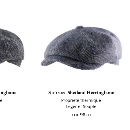
ringbone
Stetson
Shetland Herringbone
ue
Propriété thermique
Léger et Souple
98
CHF
.00