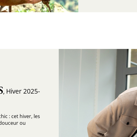
S
, Hiver 2025-
c : cet hiver, les
c douceur ou