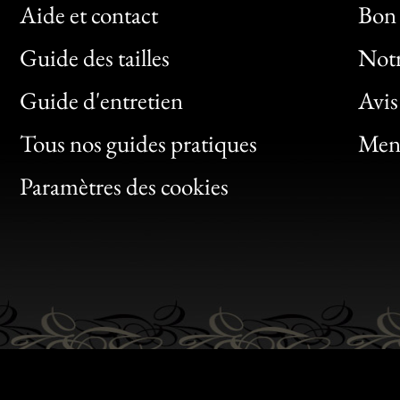
Aide et contact
Bon 
Guide des tailles
Notr
Bon
Guide d'entretien
Avis
Clic
Tous nos guides pratiques
Ment
Bon
Paramètres des cookies
Gen