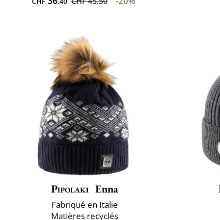
36
-20%
CHF 45.50
CHF
.40
Pipolaki
Enna
Fabriqué en Italie
Matières recyclés