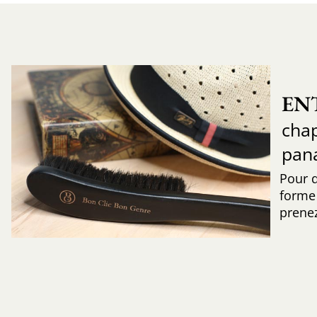
EN
chap
pan
Pour 
forme 
prenez