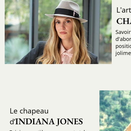
L'ar
CH
Savoir
d'abo
positi
jolime
Le chapeau
INDIANA JONES
d’