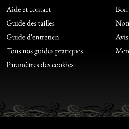
Aide et contact
Bon 
Guide des tailles
Notr
Bon
Guide d'entretien
Avis
Clic
Tous nos guides pratiques
Ment
Bon
Paramètres des cookies
Gen