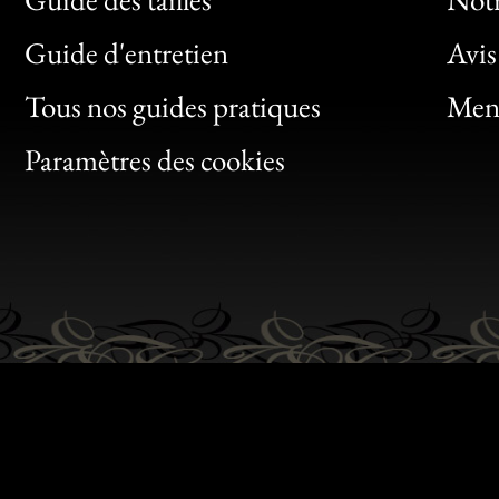
Bon
Guide d'entretien
Avis
Clic
Tous nos guides pratiques
Ment
Bon
Paramètres des cookies
Gen