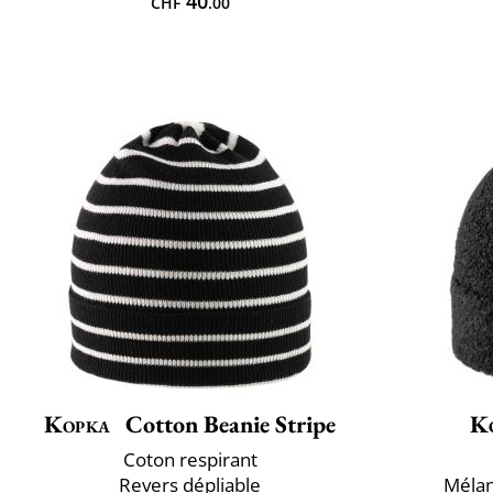
40
CHF
.00
Kopka
Cotton Beanie Stripe
K
Coton respirant
Revers dépliable
Mélan