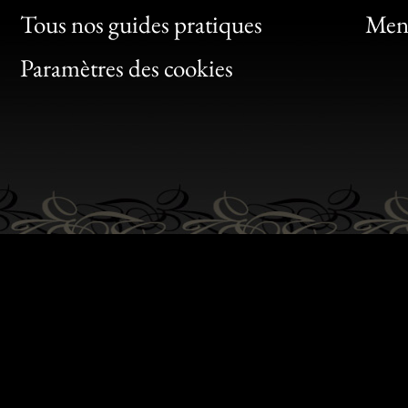
Clic
Tous nos guides pratiques
Ment
Bon
Paramètres des cookies
Gen