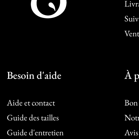
Livr
Sui
Vent
Besoin d'aide
À p
Aide et contact
Bon 
Guide des tailles
Notr
Bon
Guide d'entretien
Avis