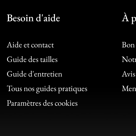
Besoin d'aide
À p
Aide et contact
Bon 
Guide des tailles
Notr
Bon
Guide d'entretien
Avis
Clic
Tous nos guides pratiques
Ment
Bon
Paramètres des cookies
Gen