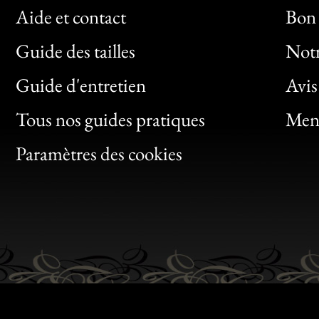
Aide et contact
Bon 
Guide des tailles
Notr
Bon
Guide d'entretien
Avis
Clic
Tous nos guides pratiques
Ment
Bon
Paramètres des cookies
Gen