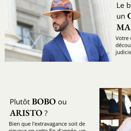
Le b
un
MA
Votre 
découv
judic
BOBO
Plutôt
ou
ARISTO
?
Bien que l’extravagance soit de
rigueur en cette fin d’année, un