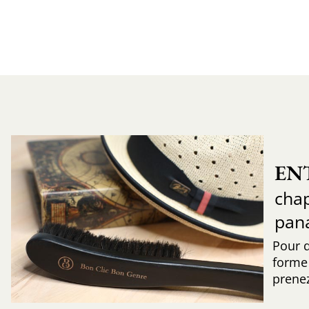
EN
chap
pan
Pour 
forme 
prenez