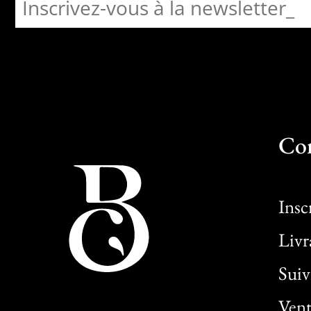
Co
Insc
Livr
Sui
Vent