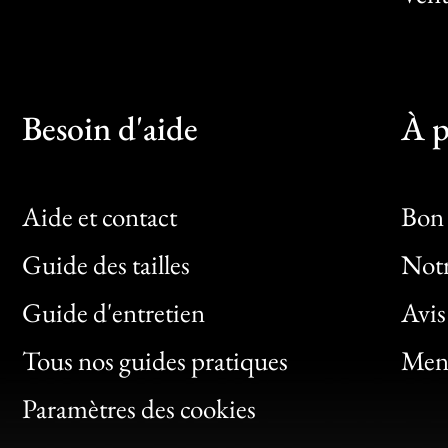
Besoin d'aide
À p
Aide et contact
Bon 
Guide des tailles
Notr
Bon
Guide d'entretien
Avis
Clic
Tous nos guides pratiques
Ment
Bon
Paramètres des cookies