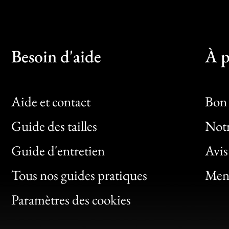
Besoin d'aide
À p
Aide et contact
Bon 
Guide des tailles
Notr
Bon
Guide d'entretien
Avis
Clic
Tous nos guides pratiques
Ment
Bon
Paramètres des cookies
Gen