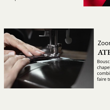
Zoo
AT
Bousc
chapel
combin
faire 