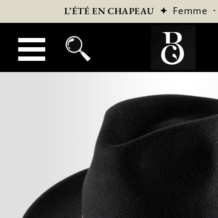
✦
Femme
L’ÉTÉ EN CHAPEAU