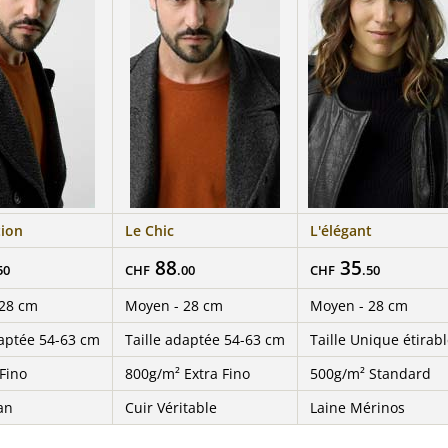
tion
Le Chic
L'élégant
88
35
50
CHF
.00
CHF
.50
 28 cm
Moyen - 28 cm
Moyen - 28 cm
daptée 54-63 cm
Taille adaptée 54-63 cm
Taille Unique étirab
Fino
800g/m² Extra Fino
500g/m² Standard
an
Cuir Véritable
Laine Mérinos