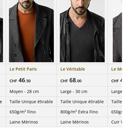
Le Petit Paris
Le Véritable
Le Montma
46
68
48
CHF
.50
CHF
.00
CHF
.50
Moyen - 28 cm
Large - 30 cm
Large - 30
le
Taille Unique étirable
Taille Unique étirable
Taille ada
650g/m² Fino
800g/m² Extra Fino
650g/m² Fi
Laine Mérinos
Laine Mérinos
Cuir Végan