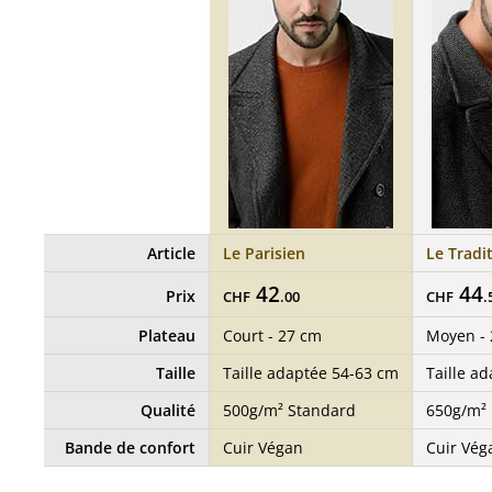
Article
Le Parisien
Le Tradi
42
44
Prix
CHF
.00
CHF
.
Plateau
Court - 27 cm
Moyen -
Taille
Taille adaptée 54-63 cm
Taille a
Qualité
500g/m² Standard
650g/m² 
Bande de confort
Cuir Végan
Cuir Vég