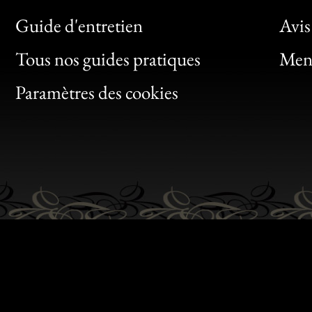
Bon
Guide d'entretien
Avis
Clic
Tous nos guides pratiques
Ment
Bon
Paramètres des cookies
Gen