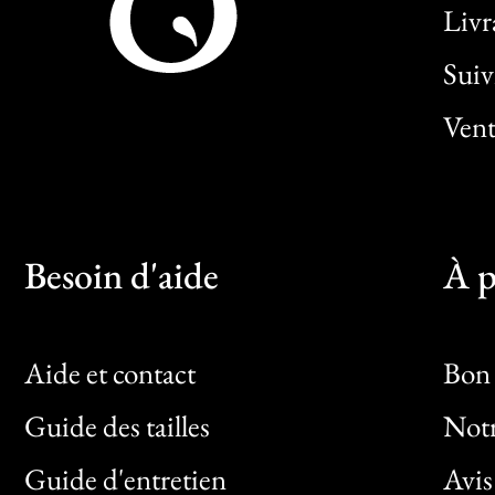
Livr
Sui
Vent
Besoin d'aide
À p
Aide et contact
Bon 
Guide des tailles
Notr
Bon
Guide d'entretien
Avis