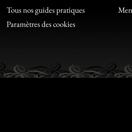
Clic
Tous nos guides pratiques
Ment
Bon
Paramètres des cookies
Gen