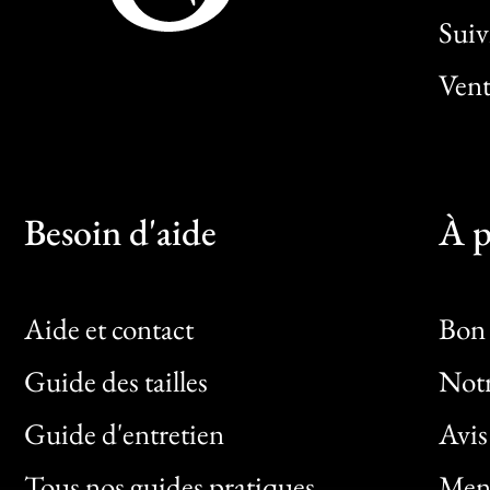
Sui
Vent
Besoin d'aide
À p
Aide et contact
Bon 
Guide des tailles
Notr
Bon
Guide d'entretien
Avis
Clic
Tous nos guides pratiques
Ment