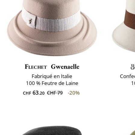
Flechet
Gwenaelle
Fabriqué en Italie
Confec
100 % Feutre de Laine
1
63
-20%
CHF 79
CHF
.20