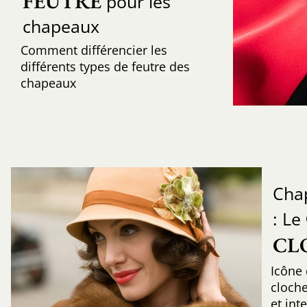
FEUTRE
pour les
chapeaux
Comment différencier les
différents types de feutre des
chapeaux
Cha
: Le
CL
Icône
cloche
et int