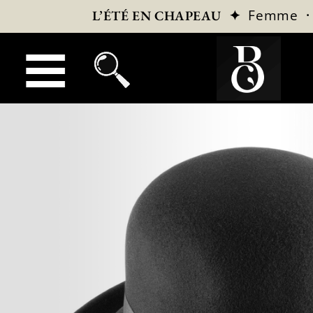
✦
Femme
L’ÉTÉ EN CHAPEAU