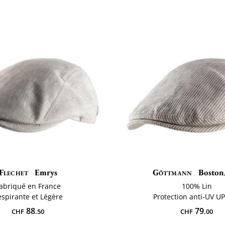
Flechet
Emrys
Göttmann
Boston
abriqué en France
100% Lin
espirante et Légère
Protection anti-UV U
88
79
CHF
.50
CHF
.00