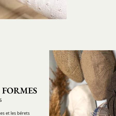
S FORMES
s
es et les bérets