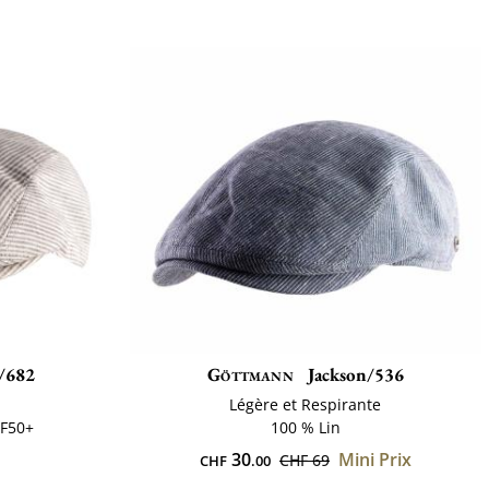
/682
Göttmann
Jackson/536
Légère et Respirante
PF50+
100 % Lin
30
Mini Prix
CHF 69
CHF
.00