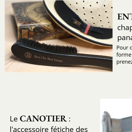
EN
chap
pan
Pour 
forme 
prenez
CANOTIER
Le
:
l'accessoire fétiche des