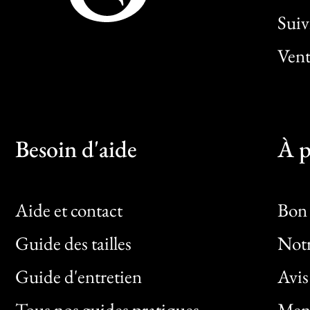
Sui
Vent
Besoin d'aide
À p
Aide et contact
Bon 
Guide des tailles
Notr
Bon
Guide d'entretien
Avis
Clic
Tous nos guides pratiques
Ment