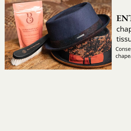
EN
chap
tiss
Consei
chape