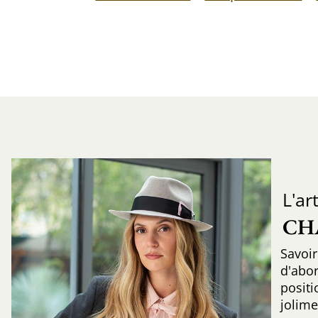
L'ar
CH
Savoir
d'abo
positi
jolime