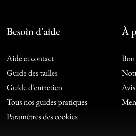
Besoin d'aide
À p
Aide et contact
Bon 
Guide des tailles
Notr
Bon
Guide d'entretien
Avis
Clic
Tous nos guides pratiques
Ment
Bon
Paramètres des cookies
Gen