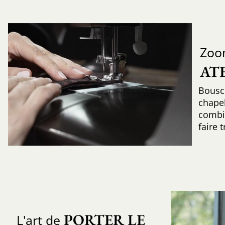
Zoo
AT
Bousc
chapel
combin
faire 
PORTER LE 
L'art de