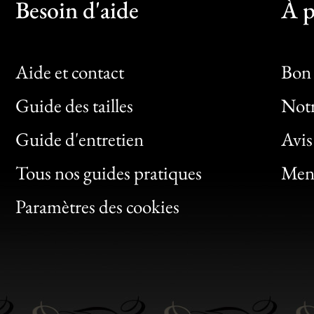
Besoin d'aide
À p
Aide et contact
Bon 
Guide des tailles
Notr
Bon
Guide d'entretien
Avis
Clic
Tous nos guides pratiques
Ment
Bon
Paramètres des cookies
Gen