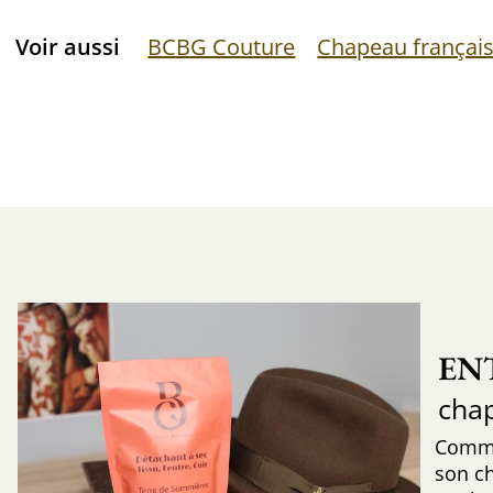
Voir aussi
BCBG Couture
Chapeau françai
EN
cha
Comme
son c