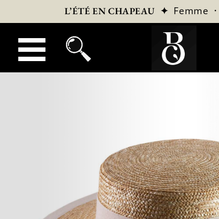
✦
Femme
L’ÉTÉ EN CHAPEAU