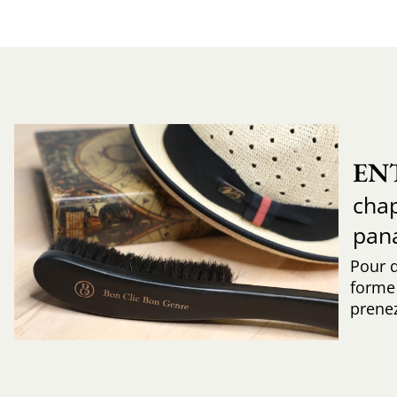
EN
chap
pan
Pour 
forme 
prenez