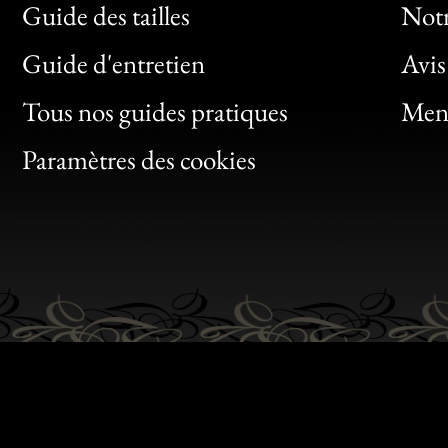
Guide des tailles
Notr
Bon
Guide d'entretien
Avis
Clic
Tous nos guides pratiques
Ment
Bon
Paramètres des cookies
Gen