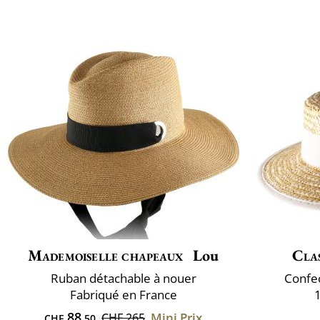
Mademoiselle chapeaux
Lou
Clas
Ruban détachable à nouer
Confec
Fabriqué en France
1
88
Mini Prix
CHF 265
CHF
.50