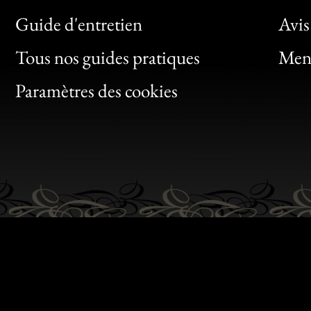
Bon
Guide d'entretien
Avis
Clic
Tous nos guides pratiques
Ment
Bon
Paramètres des cookies
Gen