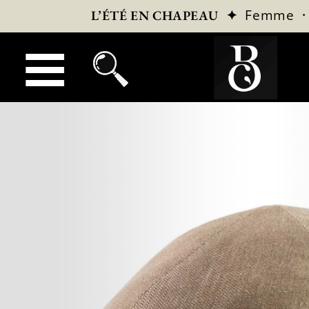
✦
Femme
L’ÉTÉ EN CHAPEAU