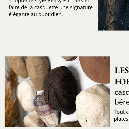
adopter le style Peaky Blinders et
faire de la casquette une signature
élégante au quotidien.
LES
FO
casq
bére
Tout c
plates