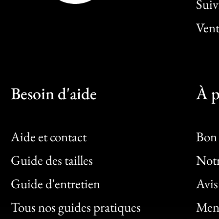
Sui
Vent
Besoin d'aide
À p
Aide et contact
Bon 
Guide des tailles
Notr
Bon
Guide d'entretien
Avis
Clic
Tous nos guides pratiques
Ment