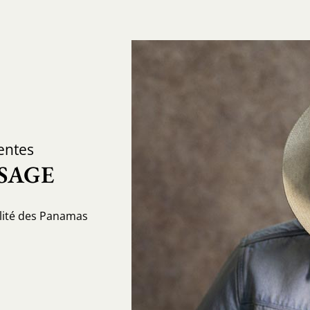
entes
SAGE
lité des Panamas