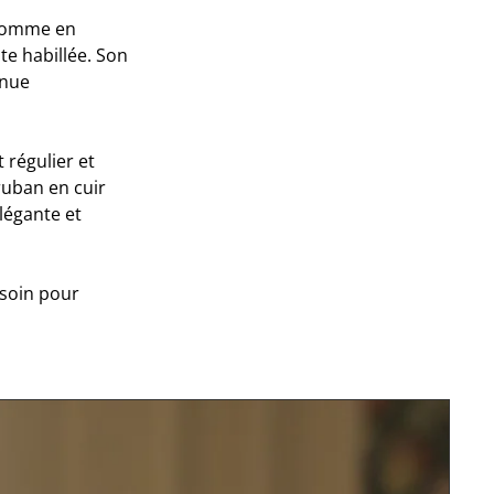
 comme en
te habillée. Son
enue
 régulier et
uban en cuir
élégante et
 soin pour