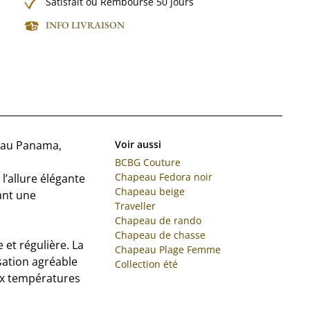
Satisfait ou Remboursé 50 jours
INFO LIVRAISON
peau Panama,
Voir aussi
BCBG Couture
Chapeau Fedora noir
l’allure élégante
Chapeau beige
ant une
Traveller
Chapeau de rando
Chapeau de chasse
et régulière. La
Chapeau Plage Femme
nsation agréable
Collection été
aux températures