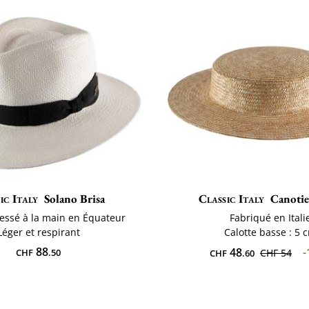
ic Italy
Solano Brisa
Classic Italy
Canoti
essé à la main en Équateur
Fabriqué en Itali
Léger et respirant
Calotte basse : 5 
88
48
-
CHF
.50
CHF 54
CHF
.60