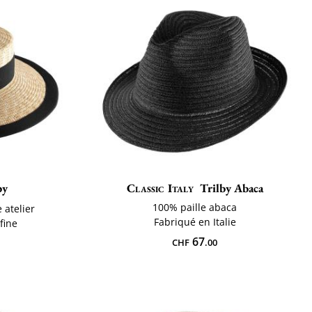
by
Classic Italy
Trilby Abaca
100% paille abaca
 atelier
Fabriqué en Italie
 fine
67
CHF
.00