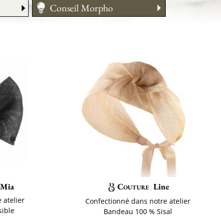
Conseil Morpho
Chapeau de cérémonie
Entretien
Guide des tailles
Mia
Couture
Line
 atelier
Confectionné dans notre atelier
sible
Bandeau 100 % Sisal