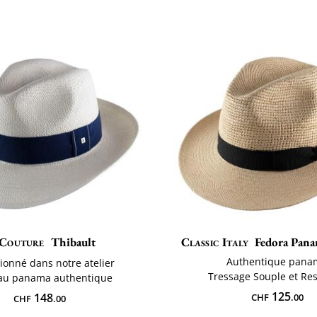
Couture
Thibault
Classic Italy
Fedora Pan
Authentique pana
ionné dans notre atelier
Tressage Souple et Res
au panama authentique
125
148
CHF
.00
CHF
.00