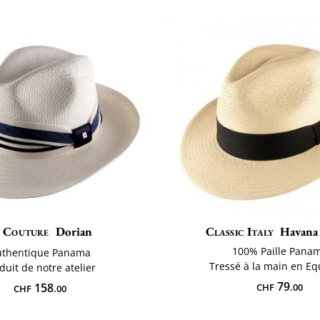
Couture
Dorian
Classic Italy
Havana
100% Paille Pana
uthentique Panama
Tressé à la main en E
duit de notre atelier
79
158
CHF
.00
CHF
.00