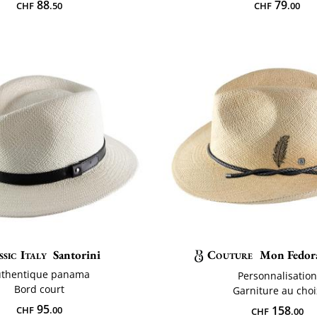
88
79
CHF
.50
CHF
.00
sic Italy
Santorini
Couture
Mon Fedor
uthentique panama
Personnalisation
Bord court
Garniture au choi
95
158
CHF
.00
CHF
.00