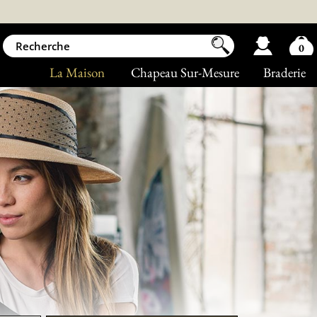
0
La Maison
Chapeau Sur-Mesure
Braderie
c'est bien le seul endroit où les exce