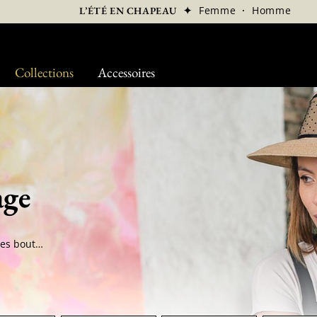
✦
Femme
·
Homme
L’ÉTÉ EN CHAPEAU
Collections
Accessoires
age
Sonnent les cloches! Flash les appareils! Pop les bouteilles de champagne! Cela ressemble à s'y méprendre à un mariage. Il faut en profiter,