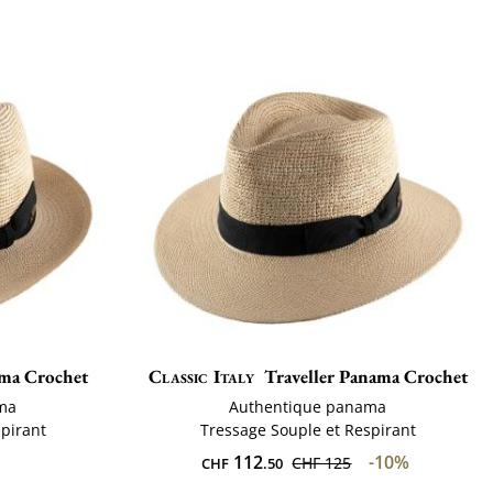
ama Crochet
Classic Italy
Traveller Panama Crochet
ma
Authentique panama
pirant
Tressage Souple et Respirant
112
-10%
CHF 125
CHF
.50