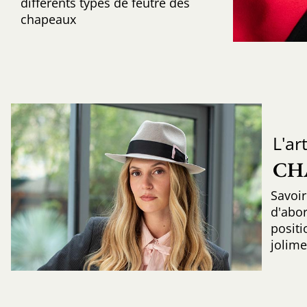
différents types de feutre des
chapeaux
L'ar
CH
Savoir
d'abo
positi
jolime