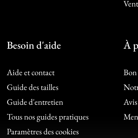
Vent
Besoin d'aide
À p
Aide et contact
Bon 
Guide des tailles
Notr
Bon
Guide d'entretien
Avis
Clic
Tous nos guides pratiques
Ment
Bon
Paramètres des cookies