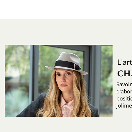
L'ar
CH
Savoir
d'abo
positi
jolime