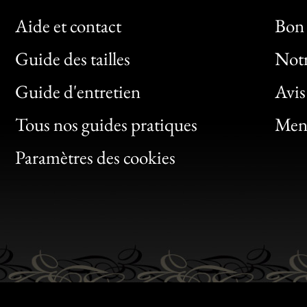
Aide et contact
Bon 
Guide des tailles
Notr
Bon
Guide d'entretien
Avis
Clic
Tous nos guides pratiques
Ment
Bon
Paramètres des cookies
Gen