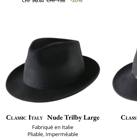
-30%
CHF 138
CHF
.60
Classic Italy
Nude Trilby Large
Class
Fabriqué en Italie
Pliable, Imperméable