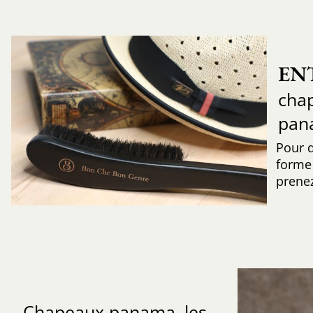
EN
chap
pan
Pour 
forme 
prenez
Chapeaux panama, les