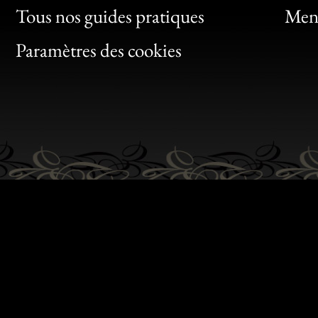
Clic
Tous nos guides pratiques
Ment
Bon
Paramètres des cookies
Gen