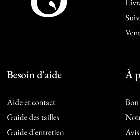
Livr
Sui
Vent
Besoin d'aide
À p
Aide et contact
Bon 
Guide des tailles
Notr
Bon
Guide d'entretien
Avis