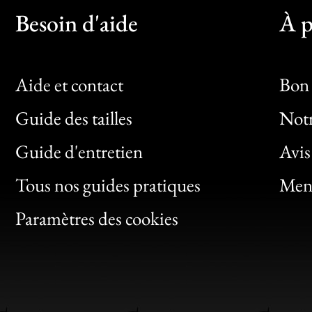
Besoin d'aide
À p
Aide et contact
Bon 
Guide des tailles
Notr
Bon
Guide d'entretien
Avis
Clic
Tous nos guides pratiques
Ment
Bon
Paramètres des cookies
Gen