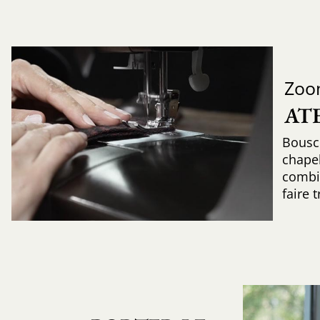
Zoo
AT
Bousc
chapel
combin
faire 