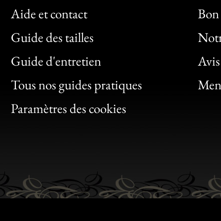
Aide et contact
Bon 
Guide des tailles
Notr
Bon
Guide d'entretien
Avis
Clic
Tous nos guides pratiques
Ment
Bon
Paramètres des cookies
Gen