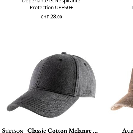
Déperlante et Respirante
Protection UPF50+
28
CHF
.00
Stetson
Classic Cotton Melange Cap
Aur