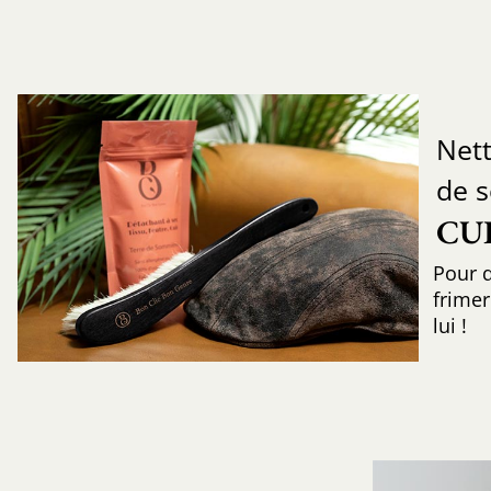
Nett
de 
CU
Pour q
frimer
lui !